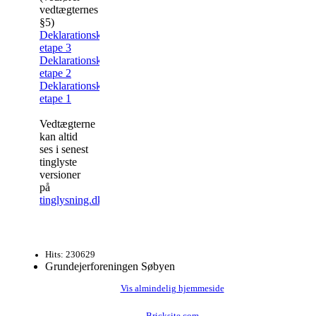
vedtægternes
§5)
Deklarationskort
etape 3
Deklarationskort
etape 2
Deklarationskort
etape 1
Vedtægterne
kan altid
ses i senest
tinglyste
versioner
på
tinglysning.dk
Hits: 230629
Grundejerforeningen Søbyen
Vis almindelig hjemmeside
Bricksite.com