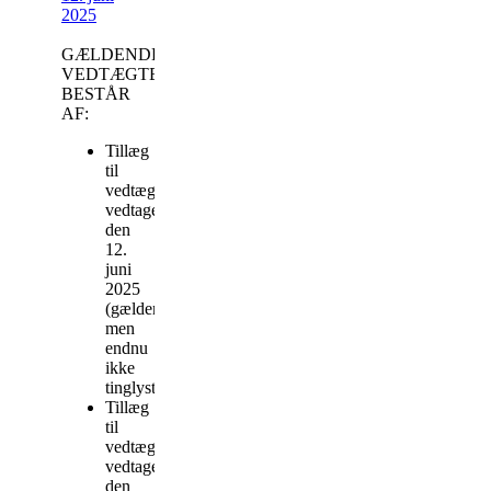
2025
GÆLDENDE
VEDTÆGTER
BESTÅR
AF:
Tillæg
til
vedtægter
vedtaget
den
12.
juni
2025
(gældende
men
endnu
ikke
tinglyst)
Tillæg
til
vedtægter
vedtaget
den