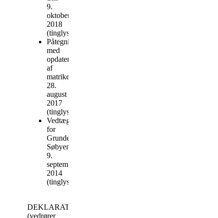
9.
oktober
2018
(tinglyst)
Påtegning
med
opdatering
af
matrikelnumre,
28.
august
2017
(tinglyst)
Vedtægter
for
Grundejerforeningen
Søbyen,
9.
september
2014
(tinglyst)
DEKLARATIONSKORT
(vedrører