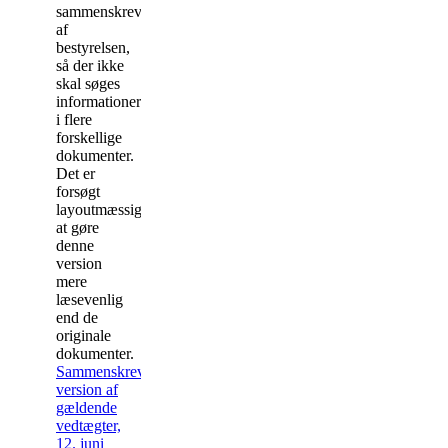
sammenskrevet
af
bestyrelsen,
så der ikke
skal søges
informationer
i flere
forskellige
dokumenter.
Det er
forsøgt
layoutmæssigt
at gøre
denne
version
mere
læsevenlig
end de
originale
dokumenter.
Sammenskrevet
version af
gældende
vedtægter,
12. juni