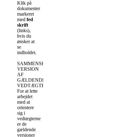
Klik på
dokumenter
markeret
med
fed
skrift
(links),
hvis du
ønsker at
se
indholdet.
SAMMENSKREVET
VERSION
AF
GÆLDENDE
VEDTÆGTER
For at lette
arbejdet
med at
orientere
sig i
vedtægterne
er de
gældende
versioner